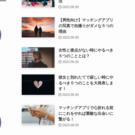
法
2023.09.30
【男性向け】マッチングアプリ
の写真で自撮りがダメな５つの
理由
2023.09.30
女性と接点がない時にやるべき
５つのこととは？
2023.09.30
彼女と別れたてで寂しい時にや
るべき５つのことを大発表しま
す！
2023.09.30
マッチングアプリで心折れる前
にこれをやれば素敵な出会いに
繋がる！
2023.09.29