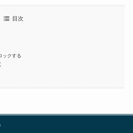
目次
ロックする
く
う